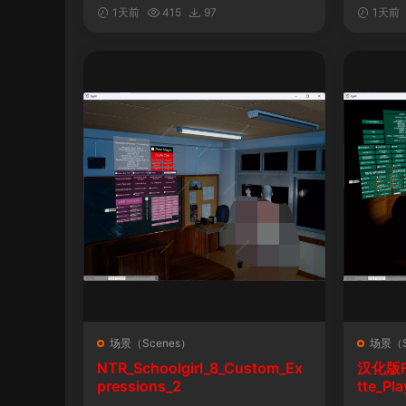
&车！性！钱！音乐！自定义表情
1天前
415
97
1天前
场景（Scenes）
场景（S
NTR_Schoolgirl_8_Custom_Ex
汉化版Fal
pressions_2
tte_P
陨落》