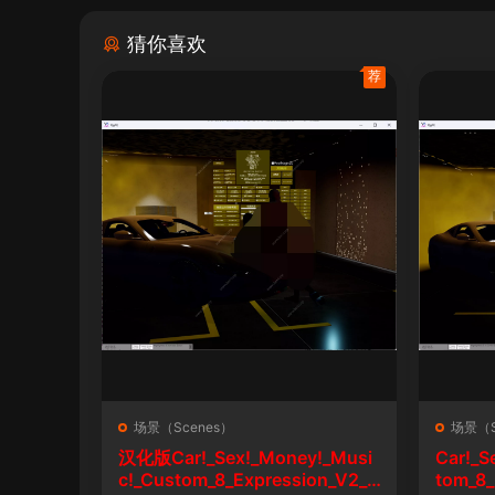
猜你喜欢
荐
场景（Scenes）
场景（S
汉化版Car!_Sex!_Money!_Musi
Car!_S
c!_Custom_8_Expression_V2_1
tom_8_