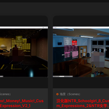
cenes）
场景（Scenes）
ex!_Money!_Music!_Cus
汉化版NTR_Schoolgirl_8_Cu
Expression_V2_1
m_Expressions_2&NTR女学