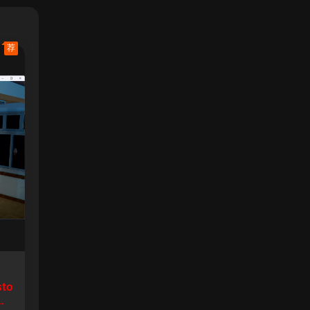
荐
sto
生8