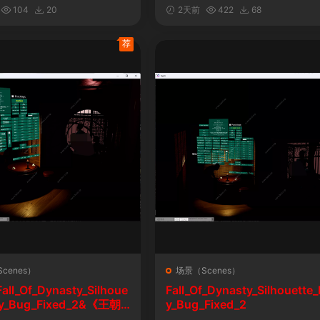
自定义表情
104
20
2天前
422
68
荐
cenes）
场景（Scenes）
l_Of_Dynasty_Silhoue
Fall_Of_Dynasty_Silhouette_
lay_Bug_Fixed_2&《王朝
y_Bug_Fixed_2
剪影玩法修复版