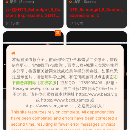
场景（Scenes）
场景（Scenes）
汉化版NTR_Schoolgirl_8_Cu
NTR_Schoolgirl_8_Custom_
stom_Expressions_2&NTR
Expressions_2
女学生8自定义表情
1天前
1天前
荐
本站资源依赖齐全，依赖都经过补全和错误二次修正，错误
信息更少，实物截屏(PS裁剪)，百度云盘+城通云盘双链接同
步分享，搜索框关键词查找或按菜单栏分类查找。如果您无
法显示图片，请使用科学上网。有任何问题可以点击页面
右
下侧悬浮图标
【
在线客服
】或加QQ：1739908496，邮箱：
Beixigames@proton.me
。推广可获10%佣金(10%+1%上
不封顶)。请各位会员收藏本站网址 https://www.beixi.vip
或 https://www.beixi.games 或
场景（Scenes）
场景（Scenes）
https://www.vamgame.cc，欢迎您的加入！
This site resources rely on complete, All dependencies
汉化版Fall_Of_Dynasty_Silh
Fall_Of_Dynasty_Silhouette
have been completed and errors have been corrected a
ouette_Play_Bug_Fixed_2&
_Play_Bug_Fixed_2
second time, resulting in fewer error messages,physical
《王朝陨落》剪影玩法修复版
4天前
4天前