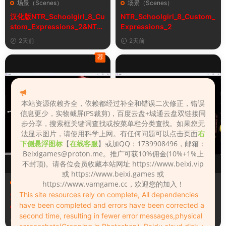
场景（Scenes）
场景（Scenes）
汉化版NTR_Schoolgirl_8_Cu
NTR_Schoolgirl_8_Custom_
stom_Expressions_2&NTR
Expressions_2
女学生8自定义表情
2天前
2天前
荐
本站资源依赖齐全，依赖都经过补全和错误二次修正，错误
信息更少，实物截屏(PS裁剪)，百度云盘+城通云盘双链接同
步分享，搜索框关键词查找或按菜单栏分类查找。如果您无
法显示图片，请使用科学上网。有任何问题可以点击页面
右
下侧悬浮图标
【
在线客服
】或加QQ：1739908496，邮箱：
Beixigames@proton.me
。推广可获10%佣金(10%+1%上
不封顶)。请各位会员收藏本站网址 https://www.beixi.vip
或 https://www.beixi.games 或
场景（Scenes）
场景（Scenes）
https://www.vamgame.cc，欢迎您的加入！
This site resources rely on complete, All dependencies
汉化版Fall_Of_Dynasty_Silh
Fall_Of_Dynasty_Silhouette
have been completed and errors have been corrected a
ouette_Play_Bug_Fixed_2&
_Play_Bug_Fixed_2
second time, resulting in fewer error messages,physical
《王朝陨落》剪影玩法修复版
5天前
5天前