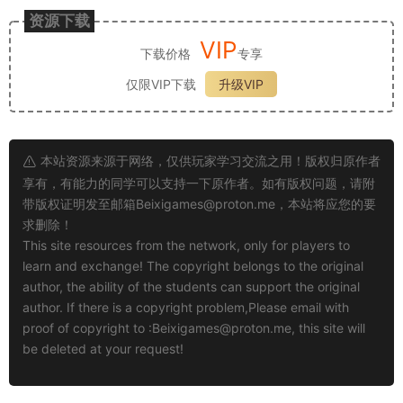
资源下载
VIP
下载价格
专享
仅限VIP下载
升级VIP
本站资源来源于网络，仅供玩家学习交流之用！版权归原作者
享有，有能力的同学可以支持一下原作者。如有版权问题，请附
带版权证明发至邮箱
Beixigames@proton.me
，本站将应您的要
求删除！
This site resources from the network, only for players to
learn and exchange! The copyright belongs to the original
author, the ability of the students can support the original
author. If there is a copyright problem,Please email with
proof of copyright to :
Beixigames@proton.me
, this site will
be deleted at your request!