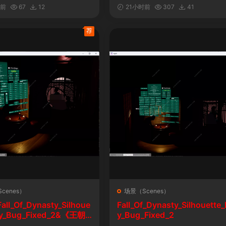
自定义表情
时前
67
12
21小时前
307
41
荐
cenes）
场景（Scenes）
l_Of_Dynasty_Silhoue
Fall_Of_Dynasty_Silhouette_
lay_Bug_Fixed_2&《王朝
y_Bug_Fixed_2
剪影玩法修复版