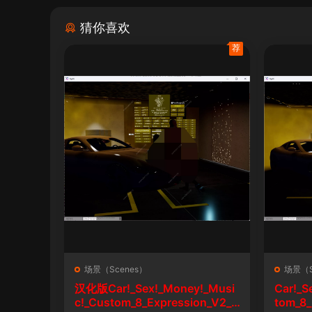
猜你喜欢
荐
场景（Scenes）
场景（S
汉化版Car!_Sex!_Money!_Musi
Car!_S
c!_Custom_8_Expression_V2_1
tom_8_