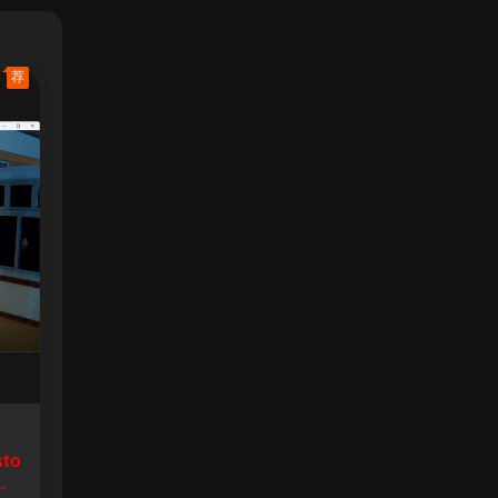
荐
sto
生8