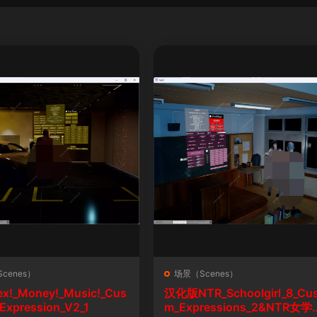
cenes）
场景（Scenes）
ex!_Money!_Music!_Cus
汉化版NTR_Schoolgirl_8_Cu
Expression_V2_1
m_Expressions_2&NTR女学