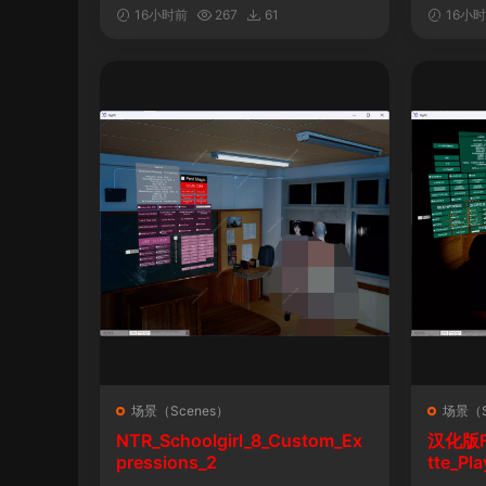
&车！性！钱！音乐！自定义表情
16小时前
267
61
16小
场景（Scenes）
场景（S
NTR_Schoolgirl_8_Custom_Ex
汉化版Fal
pressions_2
tte_P
陨落》