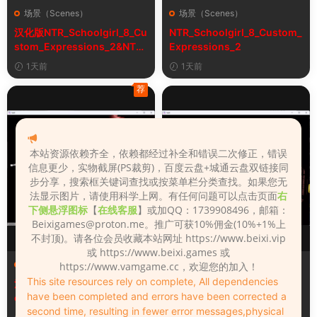
场景（Scenes）
场景（Scenes）
汉化版NTR_Schoolgirl_8_Cu
NTR_Schoolgirl_8_Custom_
stom_Expressions_2&NTR
Expressions_2
女学生8自定义表情
1天前
1天前
荐
本站资源依赖齐全，依赖都经过补全和错误二次修正，错误
信息更少，实物截屏(PS裁剪)，百度云盘+城通云盘双链接同
步分享，搜索框关键词查找或按菜单栏分类查找。如果您无
法显示图片，请使用科学上网。有任何问题可以点击页面
右
下侧悬浮图标
【
在线客服
】或加QQ：1739908496，邮箱：
Beixigames@proton.me
。推广可获10%佣金(10%+1%上
不封顶)。请各位会员收藏本站网址 https://www.beixi.vip
或 https://www.beixi.games 或
场景（Scenes）
场景（Scenes）
https://www.vamgame.cc，欢迎您的加入！
This site resources rely on complete, All dependencies
汉化版Fall_Of_Dynasty_Silh
Fall_Of_Dynasty_Silhouette
have been completed and errors have been corrected a
ouette_Play_Bug_Fixed_2&
_Play_Bug_Fixed_2
second time, resulting in fewer error messages,physical
《王朝陨落》剪影玩法修复版