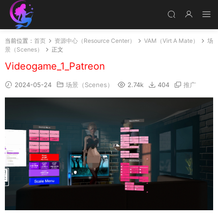
当前位置：
首页
资源中心（Resource Center）
VAM（Virt A Mate）
场
景（Scenes）
正文
Videogame_1_Patreon
2024-05-24
场景（Scenes）
2.74k
404
推广