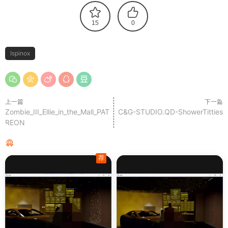
15
0
Ispinox
上一篇
下一篇
Zombie_III_Ellie_in_the_Mall_PAT
C&G-STUDIO.QD-ShowerTitties
REON
猜你喜欢
荐