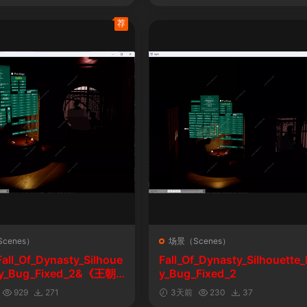
荐
cenes）
场景（Scenes）
l_Of_Dynasty_Silhoue
Fall_Of_Dynasty_Silhouette_
lay_Bug_Fixed_2&《王朝
y_Bug_Fixed_2
剪影玩法修复版
929
271
3天前
230
37