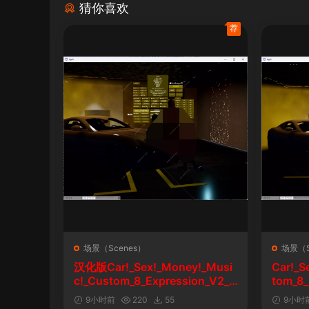
猜你喜欢
荐
场景（Scenes）
场景（S
汉化版Car!_Sex!_Money!_Musi
Car!_S
c!_Custom_8_Expression_V2_1
tom_8_
&车！性！钱！音乐！自定义表情
9小时前
220
55
9小时