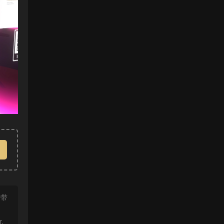
附带
r,