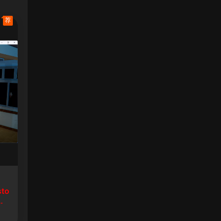
荐
sto
生8