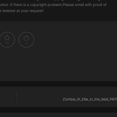
uthor. If there is a copyright problem,Please email with proof of
 be deleted at your request!
21
1
Zombie_III_Ellie_in_the_Mall_P