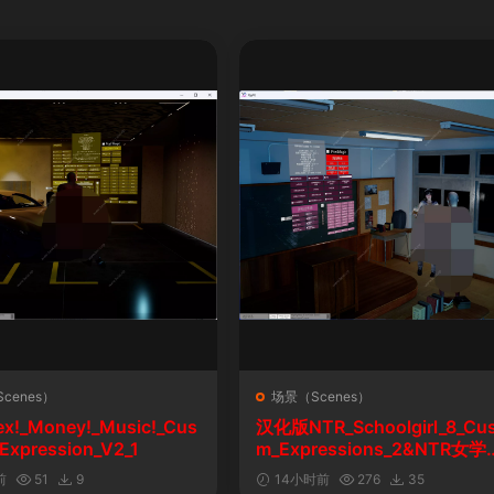
cenes）
场景（Scenes）
ex!_Money!_Music!_Cus
汉化版NTR_Schoolgirl_8_Cu
Expression_V2_1
m_Expressions_2&NTR女学
自定义表情
前
51
9
14小时前
276
35