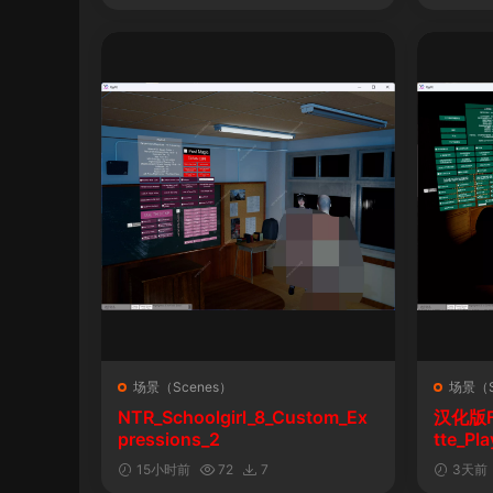
场景（Scenes）
场景（S
NTR_Schoolgirl_8_Custom_Ex
汉化版Fal
pressions_2
tte_P
陨落》
15小时前
72
7
3天前