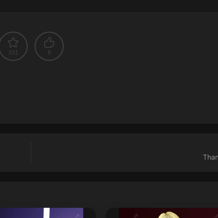
101
6
Tha