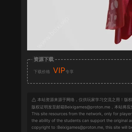
资源下载
VIP
下载价格
专享
本站资源来源于网络，仅供玩家学习交流之用！版权
版权证明发至邮箱
Beixigames@proton.me
，本站将应
This site resources from the network, only for playe
the ability of the students can support the original a
copyright to :
Beixigames@proton.me
, this site will