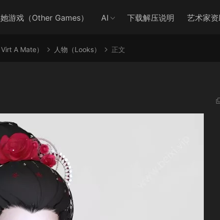
她游戏（Other Games）
AI
下载解压说明
艺术家资
irt A Mate）
人物（Looks）
正文