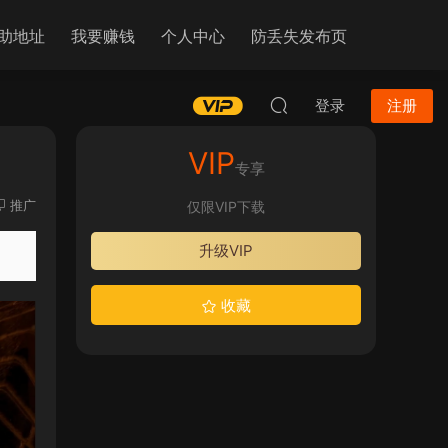
助地址
我要赚钱
个人中心
防丢失发布页
登录
注册
VIP
专享
推广
仅限VIP下载
升级VIP
收藏