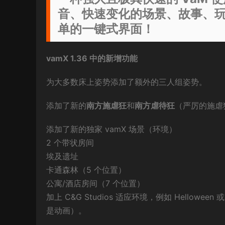
音、快速变化的场景、故事、
单的一键式界面！
vamX 1.36 中的新增功能
为大多数床上姿势添加了额外的三人组姿势。
添加了新的
南方施虐狂
和
南方虐待狂
（严厉的施虐
添加了新的独家 vamX 场景（环境）
2 个带状房间
埃及遗址
卡通森林（5 个位置）
公寓/酒店房间（7 个位置）
加上 C&G Studios 适应环境，例如 Hello
是动画）。