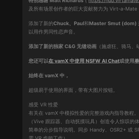
特别感谢 Matt Richards
(
https://hub.virtamat
及所有场景创作者的巨大贡献努力为 Virt-a-Ma
添加了新的
Chuck、Paul
和
Master Smut (dom
以用作男同性恋声音。
添加了新的独家 C&G 无缝动画
（施虐狂、骑马、
您还可以
在 vamX 中使用 NSFW AI Chat
或使用
单
始终在 vamX 中，
超级易于使用的界面，带有大图片按钮。
感受 VR 性爱
有关在 vamX 中模拟性爱的完整游戏内指导教程。使用
（Vive 跟踪器、自动抚摸玩具）创造令人惊叹的体验。
简单的分步指导说明。同步 Handy、OSR2+ 或 
需 VR 也能工作）。