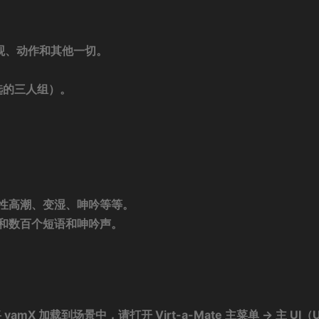
外观、动作和其他一切。
选的三人组）。
性高潮、变湿、呻吟等等。
和数百个短语和呻吟声。
vamX 加载到场景中，请打开 Virt-a-Mate 主菜单 -> 主 UI（U