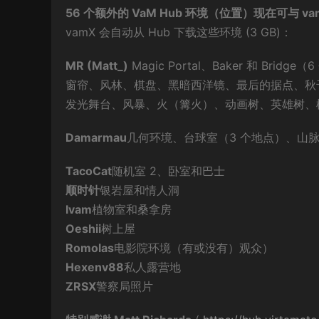
56 个额外的 VaM Hub 环境（位置）现在可与 
vamX 会自动从 Hub 下载这些环境 (3 GB)：
MR (Matt_)
Magic Portal、Baker 和 Bridge（6
窗帘、风林、棋盘、黑暗西洋镜、最后的据点、秋
发光舞台、风暴、火（篝火）、动画树、英雄树、
Damarmau
几何环境、台球室（3 个地点）、山脉
TacoCat
随机室 2、卧室和巴士
顺时针
银岩屋和情人洞
Ivam
植物室和桑拿房
Oeshii
树上屋
Romolas
电影院环境（有或没有）观众）
Hexenv88
私人露营地
ZRSX
警察局照片