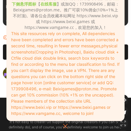
下侧悬浮图标
【
在线客服
】或加QQ：1739908496，邮箱：
Monica_2_2_2
Lizhen2025
Beixigames@proton.me
。推广可获10%佣金(10%+1%上
不封顶)。请各位会员收藏本站网址 https://www.beixi.vip
2天前
3天前
或 https://www.beixi.games 或
https://www.vamgame.cc，欢迎您的加入！
This site resources rely on complete, All dependencies
评论
1
have been completed and errors have been corrected a
second time, resulting in fewer error messages,physical
请先
登录
screenshots(Cropping in Photoshop), Baidu cloud disk +
Ctfile cloud disk double links, search box keywords to
find or according to the menu bar classification to find. If
you can't display the image, use a VPN. There are any
questions you can click on the bottom right side of the
wuming
2024-05-20
0
page hover icon [online customer service] or add QQ:
1739908496, e-mail:
Beixigames@proton.me
. Promote
can get 10% commission (10% +1% on the uncapped).
Please members of the collection site URL
Copyleft © 2022-2026 beixi.vip - All Rights Freedom！
https://www.beixi.vip or https://www.beixi.games or
创作不易！有能力的同学可以去支持一下原创作者（我们绝对支持），当然
https://www.vamgame.cc, welcome to join!
了，您加入这里我们也绝对欢迎！
It's not easy to create! Go support the original creators if you can (we
definitely do), and of course, you're definitely welcome to join us here!