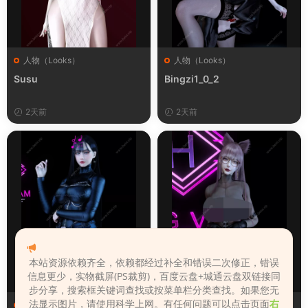
人物（Looks）
人物（Looks）
Susu
Bingzi1_0_2
2天前
2天前
本站资源依赖齐全，依赖都经过补全和错误二次修正，错误
信息更少，实物截屏(PS裁剪)，百度云盘+城通云盘双链接同
步分享，搜索框关键词查找或按菜单栏分类查找。如果您无
法显示图片，请使用科学上网。有任何问题可以点击页面
右
人物（Looks）
人物（Looks）