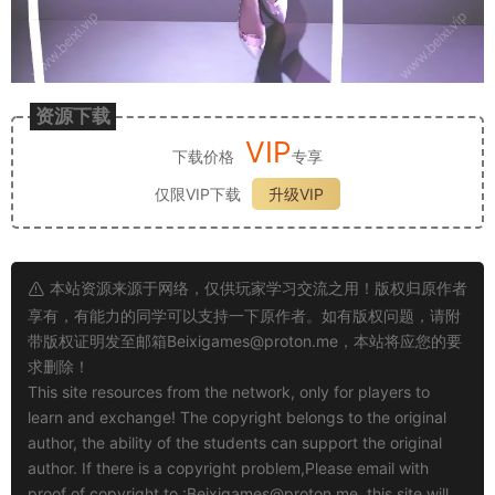
资源下载
VIP
下载价格
专享
仅限VIP下载
升级VIP
本站资源来源于网络，仅供玩家学习交流之用！版权归原作者
享有，有能力的同学可以支持一下原作者。如有版权问题，请附
带版权证明发至邮箱
Beixigames@proton.me
，本站将应您的要
求删除！
This site resources from the network, only for players to
learn and exchange! The copyright belongs to the original
author, the ability of the students can support the original
author. If there is a copyright problem,Please email with
proof of copyright to :
Beixigames@proton.me
, this site will