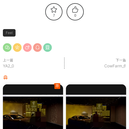
7
0
Feel
上一篇
下一篇
YA2_0
CowFarm_6
猜你喜欢
荐