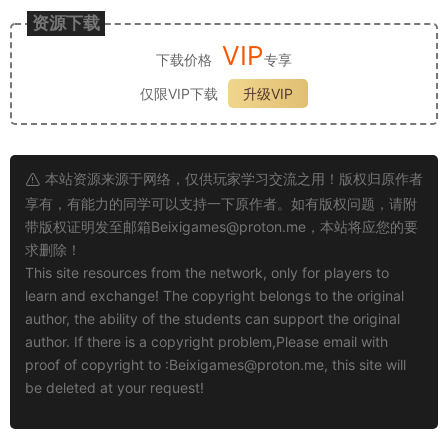
资源下载
VIP
下载价格
专享
仅限VIP下载
升级VIP
本站资源来源于网络，仅供玩家学习交流之用！版权归原作者
享有，有能力的同学可以支持一下原作者。如有版权问题，请附
带版权证明发至邮箱
Beixigames@proton.me
，本站将应您的要
求删除！
This site resources from the network, only for players to
learn and exchange! The copyright belongs to the original
author, the ability of the students can support the original
author. If there is a copyright problem,Please email with
proof of copyright to :
Beixigames@proton.me
, this site will
be deleted at your request!