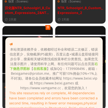
场景（Scenes）
场景（Scenes）
汉化版NTR_Schoolgirl_8_Cu
NTR_Schoolgirl_8_Custom_
stom_Expressions_2&NTR
Expressions_2
女学生8自定义表情
2天前
2天前
荐
本站资源依赖齐全，依赖都经过补全和错误二次修正，错误
信息更少，实物截屏(PS裁剪)，百度云盘+城通云盘双链接同
步分享，搜索框关键词查找或按菜单栏分类查找。如果您无
法显示图片，请使用科学上网。有任何问题可以点击页面
右
下侧悬浮图标
【
在线客服
】或加QQ：1739908496，邮箱：
Beixigames@proton.me
。推广可获10%佣金(10%+1%上
不封顶)。请各位会员收藏本站网址 https://www.beixi.vip
或 https://www.beixi.games 或
场景（Scenes）
场景（Scenes）
https://www.vamgame.cc，欢迎您的加入！
This site resources rely on complete, All dependencies
汉化版Fall_Of_Dynasty_Silh
Fall_Of_Dynasty_Silhouette
have been completed and errors have been corrected a
ouette_Play_Bug_Fixed_2&
_Play_Bug_Fixed_2
second time, resulting in fewer error messages,physical
《王朝陨落》剪影玩法修复版
5天前
5天前