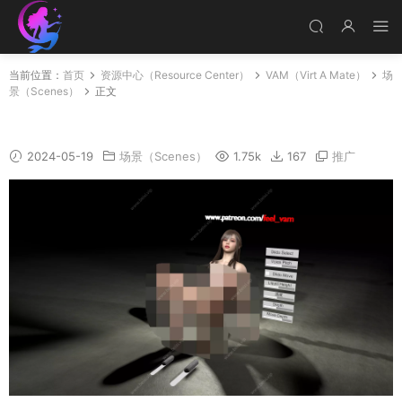
当前位置：
首页
资源中心（Resource Center）
VAM（Virt A Mate）
场
景（Scenes）
正文
GlassDildoSample_4
2024-05-19
场景（Scenes）
1.75k
167
推广