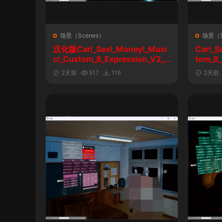
场景（Scenes）
场景（S
汉化版Car!_Sex!_Money!_Musi
Car!_S
c!_Custom_8_Expression_V2_1
tom_8_
&车！性！钱！音乐！自定义表情
2天前
517
115
2天前