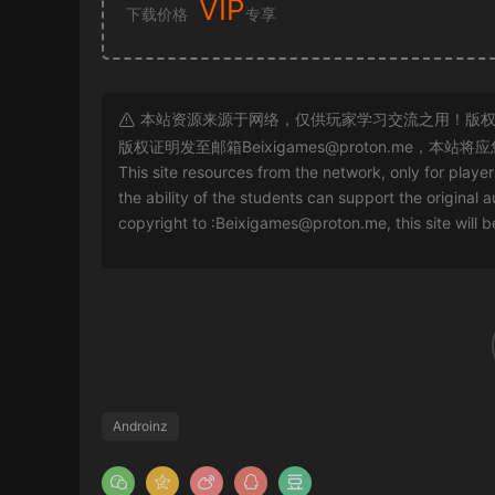
VIP
下载价格
专享
本站资源来源于网络，仅供玩家学习交流之用！版权
版权证明发至邮箱
Beixigames@proton.me
，本站将应
This site resources from the network, only for playe
the ability of the students can support the original a
copyright to :
Beixigames@proton.me
, this site will
Androinz