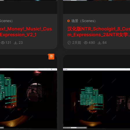
cenes）
场景（Scenes）
ex!_Money!_Music!_Cus
汉化版NTR_Schoolgirl_8_Cu
Expression_V2_1
m_Expressions_2&NTR女学
自定义表情
131
23
2天前
490
84
荐