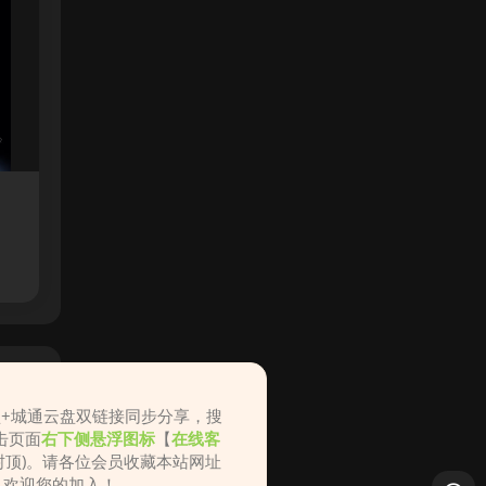
盘+城通云盘双链接同步分享，搜
击页面
右下侧悬浮图标
【
在线客
不封顶)。请各位会员收藏本站网址
ame.cc，欢迎您的加入！