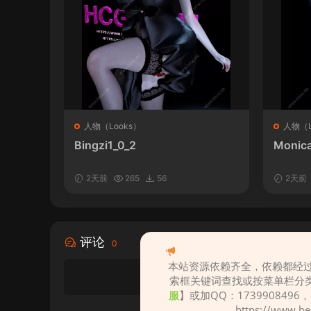
人物（Looks）
人物（L
Bingzi1_0_2
Monica
2天前
265
56
2天前
评论
0
本站资源依赖齐全，依赖都经过
索框关键词查找或按菜单栏分
服
】或加QQ：1739908496
https://www.b