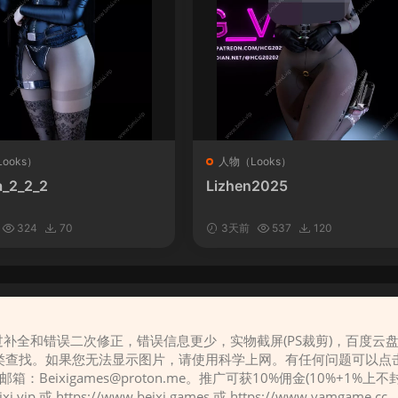
ooks）
人物（Looks）
_2_2_2
Lizhen2025
324
70
3天前
537
120
补全和错误二次修正，错误信息更少，实物截屏(PS裁剪)，百度云
请先
登录
类查找。如果您无法显示图片，请使用科学上网。有任何问题可以点
，邮箱：
Beixigames@proton.me
。推广可获10%佣金(10%+1%上
eixi.vip 或 https://www.beixi.games 或 https://www.vamg