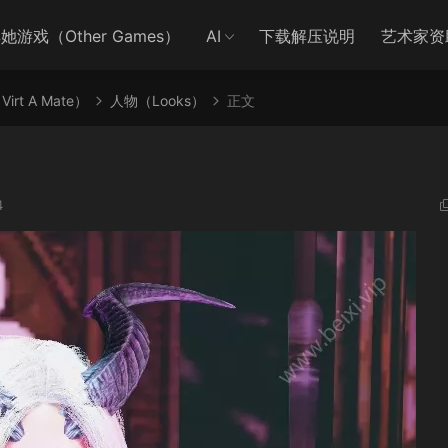
她游戏（Other Games）
AI
下载解压说明
艺术家资
irt A Mate）
人物（Looks）
正文
4