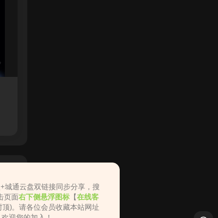
盘+城通云盘双链接同步分享，搜
击页面
右下侧悬浮图标
【
在线客
不封顶)。请各位会员收藏本站网址
ame.cc，欢迎您的加入！