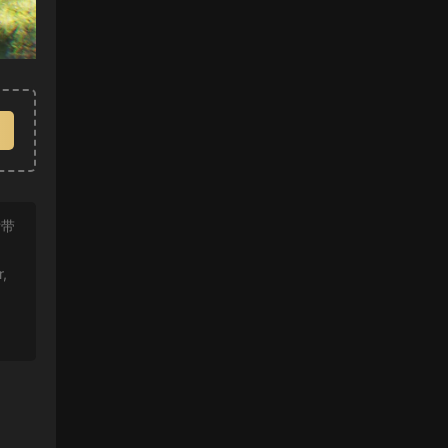
附带
r,