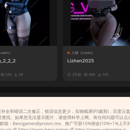
ooks）
人物（Looks）
_2_2_2
Lizhen2025
242
59
2天前
460
105
补全和错误二次修正，错误信息更少，实物截屏(PS裁剪)，百度云
请先
登录
类查找。如果您无法显示图片，请使用科学上网。有任何问题可以点
，邮箱：
Beixigames@proton.me
。推广可获10%佣金(10%+1%上
eixi.vip 或 https://www.beixi.games 或 https://www.vamg