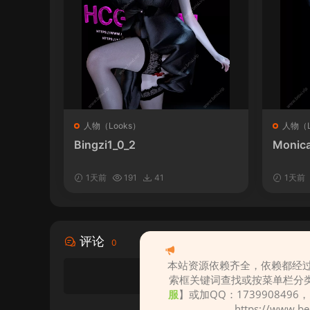
人物（Looks）
人物（L
Bingzi1_0_2
Monica
1天前
191
41
1天前
评论
0
本站资源依赖齐全，依赖都经过
索框关键词查找或按菜单栏分
服
】或加QQ：1739908496
https://www.b