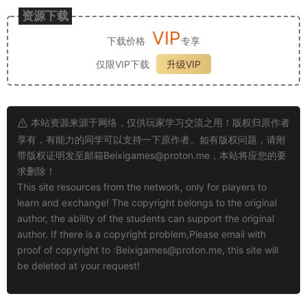
资源下载
VIP
下载价格
专享
仅限VIP下载
升级VIP
本站资源来源于网络，仅供玩家学习交流之用！版权归原作者
享有，有能力的同学可以支持一下原作者。如有版权问题，请附
带版权证明发至邮箱
Beixigames@proton.me
，本站将应您的要
求删除！
This site resources from the network, only for players to
learn and exchange! The copyright belongs to the original
author, the ability of the students can support the original
author. If there is a copyright problem,Please email with
proof of copyright to :
Beixigames@proton.me
, this site will
be deleted at your request!