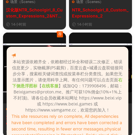
场景（Scenes）
场景（Scenes）
汉化版NTR_Schoolgirl_8_Cu
NTR_Schoolgirl_8_Custom_
stom_Expressions_2&NTR
Expressions_2
女学生8自定义表情
14小时前
14小时前
荐
本站资源依赖齐全，依赖都经过补全和错误二次修正，错误
信息更少，实物截屏(PS裁剪)，百度云盘+城通云盘双链接同
步分享，搜索框关键词查找或按菜单栏分类查找。如果您无
法显示图片，请使用科学上网。有任何问题可以点击页面
右
下侧悬浮图标
【
在线客服
】或加QQ：1739908496，邮箱：
Beixigames@proton.me
。推广可获10%佣金(10%+1%上
不封顶)。请各位会员收藏本站网址 https://www.beixi.vip
或 https://www.beixi.games 或
场景（Scenes）
场景（Scenes）
https://www.vamgame.cc，欢迎您的加入！
This site resources rely on complete, All dependencies
汉化版Fall_Of_Dynasty_Silh
Fall_Of_Dynasty_Silhouette
have been completed and errors have been corrected a
ouette_Play_Bug_Fixed_2&
_Play_Bug_Fixed_2
second time, resulting in fewer error messages,physical
《王朝陨落》剪影玩法修复版
3天前
3天前