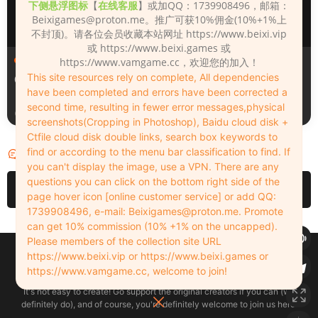
下侧悬浮图标
【
在线客服
】或加QQ：1739908496，邮箱：
Beixigames@proton.me
。推广可获10%佣金(10%+1%上
不封顶)。请各位会员收藏本站网址 https://www.beixi.vip
或 https://www.beixi.games 或
人物（Looks）
人物（Looks）
https://www.vamgame.cc，欢迎您的加入！
This site resources rely on complete, All dependencies
008
1780918225
have been completed and errors have been corrected a
second time, resulting in fewer error messages,physical
7小时前
7小时前
screenshots(Cropping in Photoshop), Baidu cloud disk +
Ctfile cloud disk double links, search box keywords to
find or according to the menu bar classification to find. If
评论
0
you can't display the image, use a VPN. There are any
questions you can click on the bottom right side of the
请先
登录
page hover icon [online customer service] or add QQ:
1739908496, e-mail:
Beixigames@proton.me
. Promote
can get 10% commission (10% +1% on the uncapped).
Please members of the collection site URL
Copyleft © 2022-2026 beixi.vip - All Rights Freedom！
https://www.beixi.vip or https://www.beixi.games or
创作不易！有能力的同学可以去支持一下原创作者（我们绝对支持），当然
https://www.vamgame.cc, welcome to join!
了，您加入这里我们也绝对欢迎！
It's not easy to create! Go support the original creators if you can (we
definitely do), and of course, you're definitely welcome to join us here!