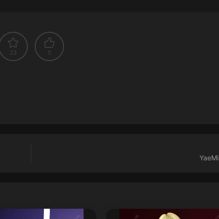
23
0
YaeMi