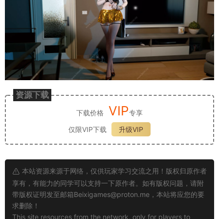
资源下载
VIP
下载价格
专享
仅限VIP下载
升级VIP
本站资源来源于网络，仅供玩家学习交流之用！版权归原作者
享有，有能力的同学可以支持一下原作者。如有版权问题，请附
带版权证明发至邮箱
Beixigames@proton.me
，本站将应您的要
求删除！
This site resources from the network, only for players to