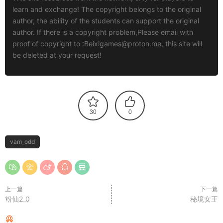
learn and exchange! The copyright belongs to the original
author, the ability of the students can support the original
author. If there is a copyright problem,Please email with
proof of copyright to :
Beixigames@proton.me
, this site will
be deleted at your request!
30
0
vam_odd
上一篇
下一篇
粉仙2_0
秘境女王
猜你喜欢