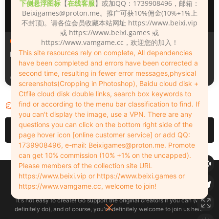
下侧悬浮图标
【
在线客服
】或加QQ：1739908496，邮箱：
Beixigames@proton.me
。推广可获10%佣金(10%+1%上
不封顶)。请各位会员收藏本站网址 https://www.beixi.vip
或 https://www.beixi.games 或
人物（Looks）
人物（Looks）
https://www.vamgame.cc，欢迎您的加入！
This site resources rely on complete, All dependencies
Monica_2_2_2
Lizhen2025
have been completed and errors have been corrected a
second time, resulting in fewer error messages,physical
1天前
2天前
screenshots(Cropping in Photoshop), Baidu cloud disk +
Ctfile cloud disk double links, search box keywords to
find or according to the menu bar classification to find. If
评论
0
you can't display the image, use a VPN. There are any
questions you can click on the bottom right side of the
请先
登录
page hover icon [online customer service] or add QQ:
1739908496, e-mail:
Beixigames@proton.me
. Promote
can get 10% commission (10% +1% on the uncapped).
Please members of the collection site URL
Copyleft © 2022-2026 beixi.vip - All Rights Freedom！
https://www.beixi.vip or https://www.beixi.games or
创作不易！有能力的同学可以去支持一下原创作者（我们绝对支持），当然
https://www.vamgame.cc, welcome to join!
了，您加入这里我们也绝对欢迎！
It's not easy to create! Go support the original creators if you can (we
definitely do), and of course, you're definitely welcome to join us here!