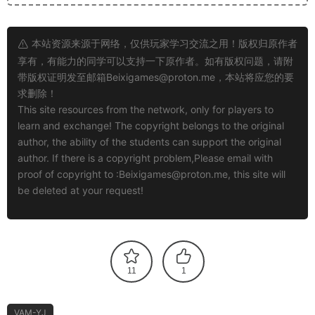
本站资源来源于网络，仅供玩家学习交流之用！版权归原作者
享有，有能力的同学可以支持一下原作者。如有版权问题，请附
带版权证明发至邮箱
Beixigames@proton.me
，本站将应您的要
求删除！
This site resources from the network, only for players to
learn and exchange! The copyright belongs to the original
author, the ability of the students can support the original
author. If there is a copyright problem,Please email with
proof of copyright to :
Beixigames@proton.me
, this site will
be deleted at your request!
11
1
VAM-YJ