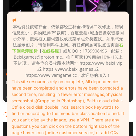
本站资源依赖齐全，依赖都经过补全和错误二次修正，错误
信息更少，实物截屏(PS裁剪)，百度云盘+城通云盘双链接同
步分享，搜索框关键词查找或按菜单栏分类查找。如果您无
法显示图片，请使用科学上网。有任何问题可以点击页面
右
下侧悬浮图标
【
在线客服
】或加QQ：1739908496，邮箱：
Beixigames@proton.me
。推广可获10%佣金(10%+1%上
不封顶)。请各位会员收藏本站网址 https://www.beixi.vip
或 https://www.beixi.games 或
人物（Looks）
人物（Looks）
https://www.vamgame.cc，欢迎您的加入！
This site resources rely on complete, All dependencies
Monica_2_2_2
Lizhen2025
have been completed and errors have been corrected a
second time, resulting in fewer error messages,physical
1天前
2天前
screenshots(Cropping in Photoshop), Baidu cloud disk +
Ctfile cloud disk double links, search box keywords to
find or according to the menu bar classification to find. If
评论
0
you can't display the image, use a VPN. There are any
questions you can click on the bottom right side of the
请先
登录
page hover icon [online customer service] or add QQ: